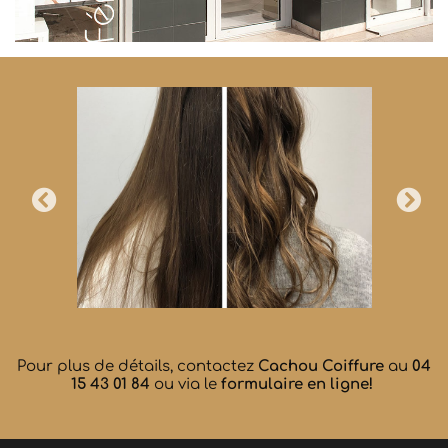
Pour plus de détails, contactez
Cachou Coiffure
au
04
15 43 01 84
ou via le
formulaire en ligne!